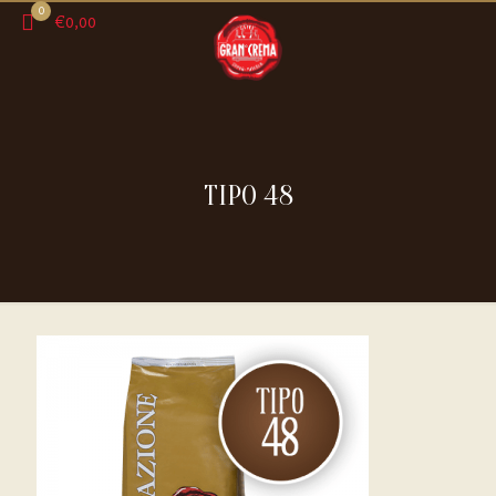
0
€0,00
TIPO 48