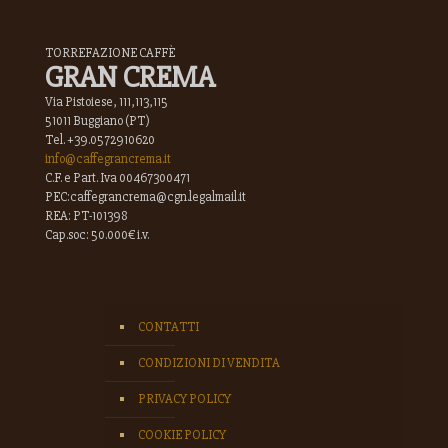
TORREFAZIONE CAFFÈ
GRAN CREMA
Via Pistoiese, 111,113,115
51011 Buggiano (PT)
Tel. +39.0572910620
info@caffegrancrema.it
C.F. e Part. Iva 00467300471
PEC:caffegrancrema@cgn.legalmail.it
REA: PT-101398
Cap.soc: 50.000€ i.v.
CONTATTI
CONDIZIONI DI VENDITA
PRIVACY POLICY
COOKIE POLICY