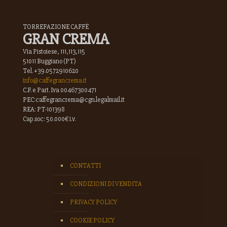
TORREFAZIONE CAFFÈ
GRAN CREMA
Via Pistoiese, 111,113,115
51011 Buggiano (PT)
Tel. +39.0572910620
info@caffegrancrema.it
C.F. e Part. Iva 00467300471
PEC:caffegrancrema@cgn.legalmail.it
REA: PT-101398
Cap.soc: 50.000€ i.v.
CONTATTI
CONDIZIONI DI VENDITA
PRIVACY POLICY
COOKIE POLICY