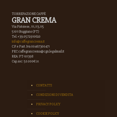
TORREFAZIONE CAFFÈ
GRAN CREMA
Via Pistoiese, 111,113,115
51011 Buggiano (PT)
Tel. +39.0572910620
info@caffegrancrema.it
C.F. e Part. Iva 00467300471
PEC:caffegrancrema@cgn.legalmail.it
REA: PT-101398
Cap.soc: 50.000€ i.v.
CONTATTI
CONDIZIONI DI VENDITA
PRIVACY POLICY
COOKIE POLICY