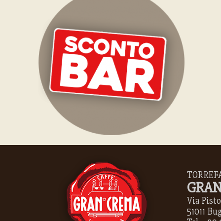
TORREF
GRAN
Via Pistoi
51011 Bu