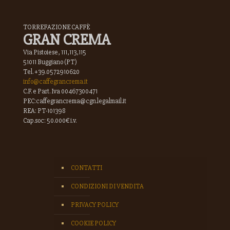
TORREFAZIONE CAFFÈ
GRAN CREMA
Via Pistoiese, 111,113,115
51011 Buggiano (PT)
Tel. +39.0572910620
info@caffegrancrema.it
C.F. e Part. Iva 00467300471
PEC:caffegrancrema@cgn.legalmail.it
REA: PT-101398
Cap.soc: 50.000€ i.v.
CONTATTI
CONDIZIONI DI VENDITA
PRIVACY POLICY
COOKIE POLICY