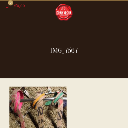
0
€0,00
IMG_7567