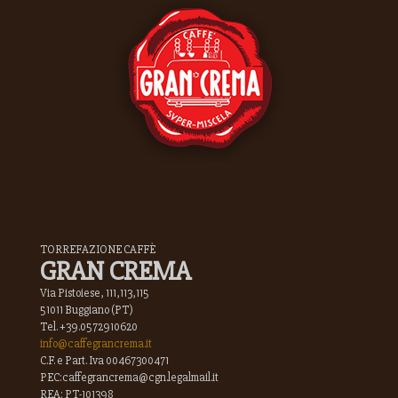
TORREFAZIONE CAFFÈ
GRAN CREMA
Via Pistoiese, 111,113,115
51011 Buggiano (PT)
Tel. +39.0572910620
info@caffegrancrema.it
C.F. e Part. Iva 00467300471
PEC:caffegrancrema@cgn.legalmail.it
REA: PT-101398