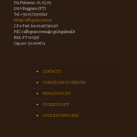
Via Pistoiese, 111,113,115
51011 Buggiano (PT)
Tel. +39.0572910620
info@caffegrancrema.it
C.F. e Part. Iva 00467300471
PEC:caffegrancrema@cgn.legalmail.it
REA: PT-101398
Cap.soc: 50.000€ i.v.
CONTATTI
CONDIZIONI DI VENDITA
PRIVACY POLICY
COOKIE POLICY
CODICE SCONTO BAR