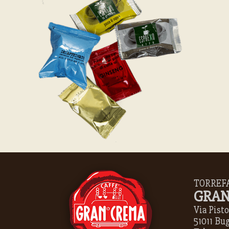
TORREF
GRAN
Via Pistoi
51011 Bu