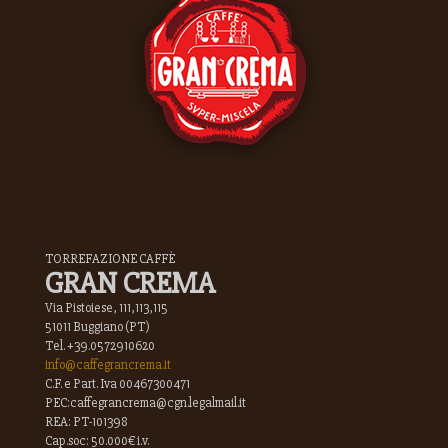
TORREFAZIONE CAFFÈ
GRAN CREMA
Via Pistoiese, 111,113,115
51011 Buggiano (PT)
Tel. +39.0572910620
info@caffegrancrema.it
C.F. e Part. Iva 00467300471
PEC:caffegrancrema@cgn.legalmail.it
REA: PT-101398
Cap.soc: 50.000€ i.v.