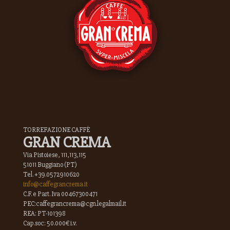
TORREFAZIONE CAFFÈ
GRAN CREMA
Via Pistoiese, 111,113,115
51011 Buggiano (PT)
Tel. +39.0572910620
info@caffegrancrema.it
C.F. e Part. Iva 00467300471
PEC:caffegrancrema@cgn.legalmail.it
REA: PT-101398
Cap.soc: 50.000€ i.v.