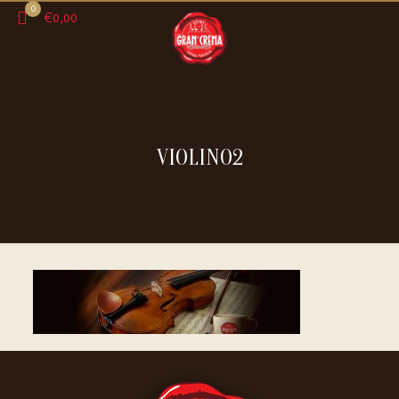
0
€0,00
VIOLINO2